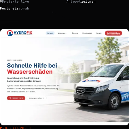
9
Projekte live
Antwort
zeitnah
Festpreis
vorab
PROJEKTPROFIL