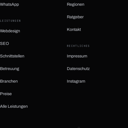
WhatsApp
Regionen
(öffnet in neuem Tab)
Ratgeber
LEISTUNGEN
Kontakt
Webdesign
SEO
RECHTLICHES
Schnittstellen
Impressum
Betreuung
Datenschutz
Branchen
Instagram
(öffnet in neuem Tab)
Preise
Alle Leistungen