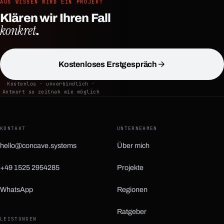
AUS WISSEN WIRD EIN PROJEKT
Klären wir Ihren Fall
konkret
.
Kostenloses Erstgespräch
Kostenlos · unverbindlich ·
Antwort so zeitnah wie möglich
KONTAKT
UNTERNEHMEN
hello@concave.systems
Über mich
+49 1525 2954285
Projekte
WhatsApp
Regionen
(öffnet in neuem Tab)
Ratgeber
LEISTUNGEN