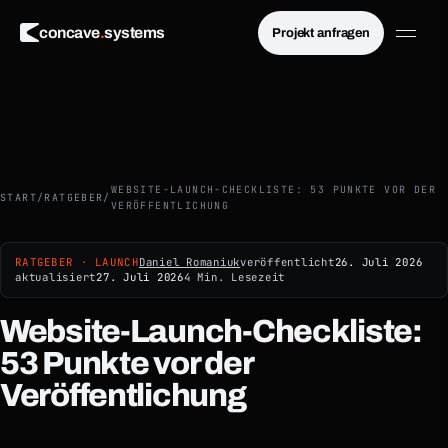
×
concave
.
systems
Projekt anfragen
Menü schließen
WEBSITE-LAUNCH-CHECKLISTE: 53 PUNKTE VOR DER
START
/
RATGEBER
/
VERÖFFENTLICHUNG
RATGEBER · LAUNCH
Daniel Romaniuk
veröffentlicht
26. Juli 2026
aktualisiert
27. Juli 2026
4 Min. Lesezeit
Website-Launch-Checkliste:
53 Punkte vor der
Veröffentlichung