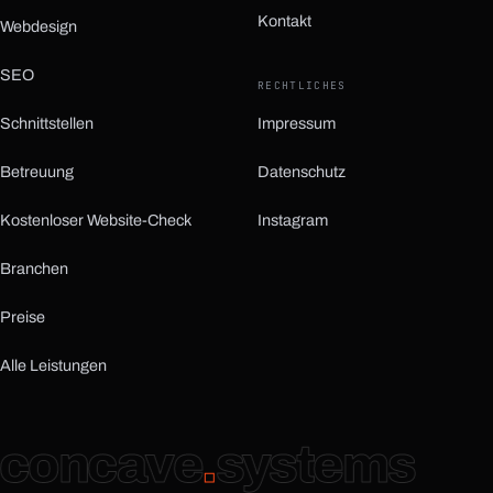
Kontakt
Webdesign
SEO
RECHTLICHES
Schnittstellen
Impressum
Betreuung
Datenschutz
Kostenloser Website-Check
Instagram
(öffnet in neuem Tab)
Branchen
Preise
Alle Leistungen
concave
.
systems