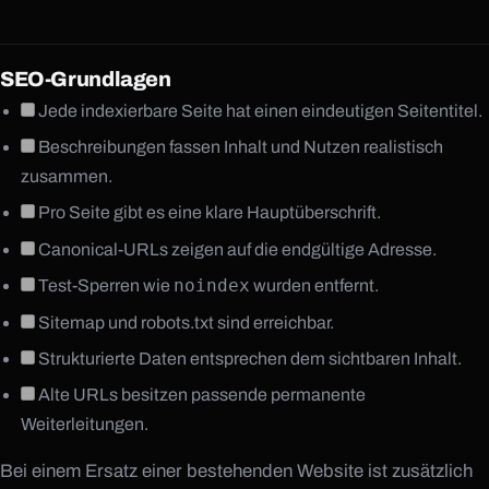
SEO-Grundlagen
Jede indexierbare Seite hat einen eindeutigen Seitentitel.
Beschreibungen fassen Inhalt und Nutzen realistisch
zusammen.
Pro Seite gibt es eine klare Hauptüberschrift.
Canonical-URLs zeigen auf die endgültige Adresse.
+49 1525 2954285
TELEFON
noindex
Test-Sperren wie
wurden entfernt.
hello@concave.systems
E-MAIL
Sitemap und robots.txt sind erreichbar.
Strukturierte Daten entsprechen dem sichtbaren Inhalt.
Alte URLs besitzen passende permanente
Weiterleitungen.
Bei einem Ersatz einer bestehenden Website ist zusätzlich