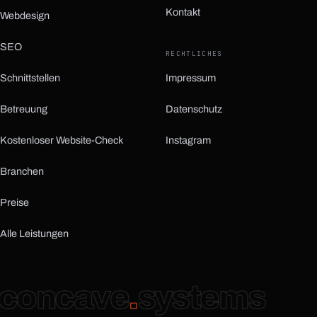
Kontakt
Webdesign
SEO
RECHTLICHES
Schnittstellen
Impressum
Betreuung
Datenschutz
Kostenloser Website-Check
Instagram
(öffnet in neuem Tab)
Branchen
Preise
Alle Leistungen
concave
.
systems