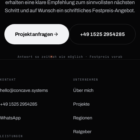
erhalten eine klare Empfehlung zum sinnvollsten nächsten
Schritt und auf Wunsch ein schriftliches Festpreis-Angebot.
Projekt anfragen
+49 1525 2954285
Antwort so zeitnah wie möglich · Festpreis vorab
KONTAKT
UNTERNEHMEN
hello@concave.systems
Über mich
+49 1525 2954285
Projekte
WhatsApp
Regionen
(öffnet in neuem Tab)
Ratgeber
LEISTUNGEN