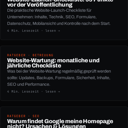
vor der Veröffentlichung
Die praktische Website-Launch-Checkliste für
Unternehmen: Inhalte, Technik, SEO, Formulare,
Datenschutz, Mobilansicht und Kontrolle nach dem Start.
4 Min. Lesezeit · lesen →
RATGEBER · BETREUUNG
Website-Wartung: monatliche und
jährliche Checkliste
Was bei der Website-Wartung regelmäßig geprüft werden
+49 1525 2954285
TELEFON
sollte: Updates, Backups, Formulare, Sicherheit, Inhalte,
hello@concave.systems
E-MAIL
SEO und Performance.
4 Min. Lesezeit · lesen →
RATGEBER · SEO
Warum findet Google meine Homepage
nicht? Ursachen & Lösungen