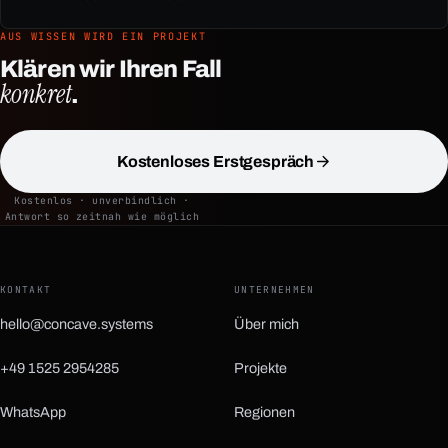
AUS WISSEN WIRD EIN PROJEKT
Klären wir Ihren Fall
konkret
.
Kostenloses Erstgespräch
Kostenlos · unverbindlich ·
Antwort so zeitnah wie möglich
KONTAKT
UNTERNEHMEN
hello@concave.systems
Über mich
+49 1525 2954285
Projekte
WhatsApp
Regionen
(öffnet in neuem Tab)