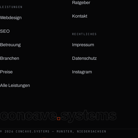
Ratgeber
LEISTUNGEN
Kontakt
Webdesign
SEO
RECHTLICHES
Betreuung
Impressum
Branchen
Datenschutz
Preise
Instagram
(öffnet in neuem Tab)
Alle Leistungen
concave
.
systems
©
2026
CONCAVE.SYSTEMS — MUNSTER, NIEDERSACHSEN