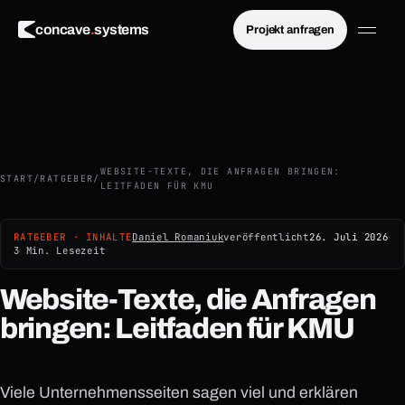
×
concave
.
systems
Projekt anfragen
Menü schließen
WEBSITE-TEXTE, DIE ANFRAGEN BRINGEN:
START
/
RATGEBER
/
LEITFADEN FÜR KMU
RATGEBER · INHALTE
Daniel Romaniuk
veröffentlicht
26. Juli 2026
3 Min. Lesezeit
Website-Texte, die Anfragen
bringen: Leitfaden für KMU
Viele Unternehmensseiten sagen viel und erklären